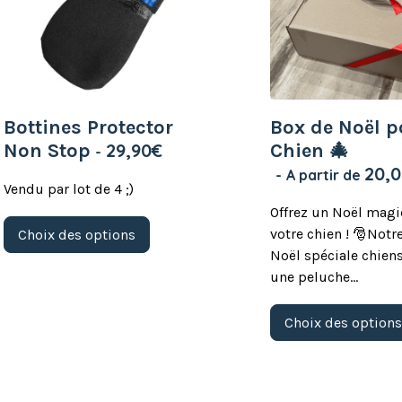
Bottines Protector
Box de Noël p
Non Stop
29,90
€
Chien 🎄
20,
A partir de
Vendu par lot de 4 ;)
Offrez un Noël magi
Ce
votre chien ! 🎅Notr
Choix des options
produit
a
Noël spéciale chiens
plusieurs
une peluche…
variations.
Les
options
Choix des option
peuvent
être
choisies
sur
la