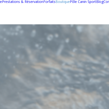
pe
Prestations & Réservation
Forfaits
Boutique
Pôle Canin Sport
Blog
Con