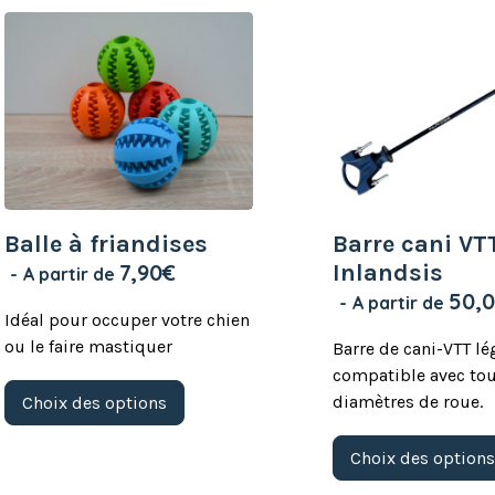
Balle à friandises
Barre cani VT
7,90
€
Inlandsis
A partir de
50,
A partir de
Idéal pour occuper votre chien
ou le faire mastiquer
Barre de cani-VTT lé
compatible avec tou
Ce
diamètres de roue.
Choix des options
produit
a
plusieurs
Choix des option
variations.
Les