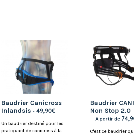
options
peuvent
être
choisies
sur
la
page
du
produit
Baudrier Canicross
Baudrier CAN
Inlandsis
49,90
€
Non Stop 2.0
74,9
A partir de
Un baudrier destiné pour les
pratiquant de canicross à la
C'est ce baudrier q