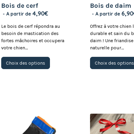
Bois de cerf
Bois de daim
4,90
€
6,90
A partir de
A partir de
Le bois de cerf répondra au
Offrez à votre chien l
besoin de mastication des
durable et sain du 
fortes mâchoires et occupera
daim ! Une friandis
votre chien…
naturelle pour…
Ce
Choix des options
Choix des option
produit
a
plusieurs
variations.
Les
options
peuvent
être
choisies
sur
la
page
du
produit