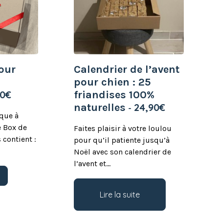
our
Calendrier de l’avent
pour chien : 25
00
€
friandises 100%
naturelles
24,90
€
que à
e Box de
Faites plaisir à votre loulou
 contient :
pour qu’il patiente jusqu’à
Noël avec son calendrier de
l’avent et…
Ce
s
produit
a
Lire la suite
plusieurs
variations.
Les