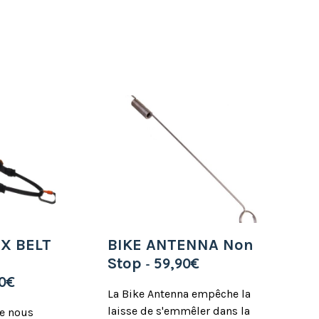
plusieurs
variations.
Les
options
peuvent
être
choisies
sur
la
page
du
produit
IX BELT
BIKE ANTENNA Non
Stop
59,90
€
0
€
La Bike Antenna empêche la
laisse de s'emmêler dans la
ue nous