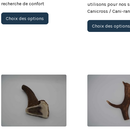
recherche de confort
utilisons pour nos s
Canicross / Cani-ran
Ce
Choix des options
produit
a
Choix des option
plusieurs
variations.
Les
options
peuvent
être
choisies
sur
la
page
du
produit