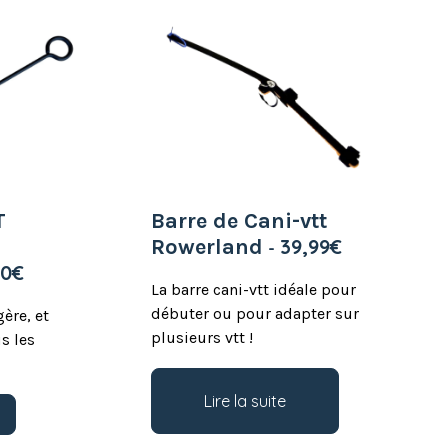
T
Barre de Cani-vtt
Rowerland
39,99
€
00
€
La barre cani-vtt idéale pour
débuter ou pour adapter sur
gère, et
plusieurs vtt !
s les
Lire la suite
Ce
s
produit
a