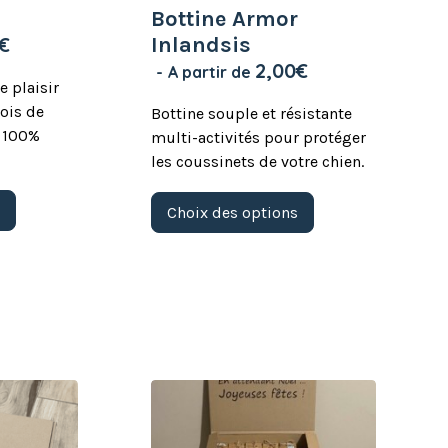
Bottine Armor
€
Inlandsis
2,00
€
A partir de
e plaisir
bois de
Bottine souple et résistante
e 100%
multi-activités pour protéger
les coussinets de votre chien.
Ce
Ce
s
Choix des options
produit
produit
a
a
plusieurs
plusieurs
variations.
variations.
Les
Les
options
options
peuvent
peuvent
être
être
choisies
choisies
sur
sur
la
la
page
page
du
du
produit
produit