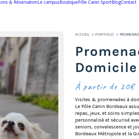
ions & Réservation
Le campus
Boutique
Pôle Canin Sport
Blog
Contact
ACCUEIL
PORTFOLIO
PROMENADE
Promenad
Domicile
À partir de 20€
Visites & promenades à dom
Le Pôle Canin Bordeaux assu
repas, jeux, et soins simples
personnalisé et sécurisé ave
seniors, convalescence et jo
Bordeaux Métropole et la Gi