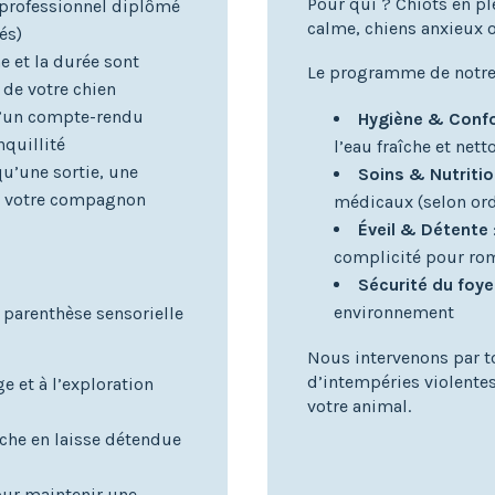
Pour qui ? Chiots en pl
 professionnel diplômé
calme, chiens anxieux 
és)
e et la durée sont
Le programme de notre
é de votre chien
d’un compte-rendu
Hygiène & Conf
nquillité
l’eau fraîche et net
qu’une sortie, une
Soins & Nutriti
de votre compagnon
médicaux (selon or
Éveil & Détente
complicité pour rom
Sécurité du foye
environnement
e parenthèse sensorielle
Nous intervenons par to
d’intempéries violentes
e et à l’exploration
votre animal.
rche en laisse détendue
our maintenir une