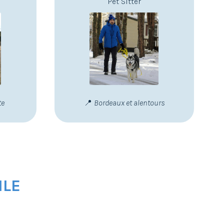
Pet Sitter
te
📍
Bordeaux et alentours
ILE