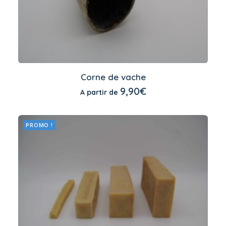
Ce
produit
Corne de vache
a
CHOIX DES OPTIONS
9,90
€
A partir de
plusieurs
variations.
Les
options
PROMO !
peuvent
être
choisies
sur
la
page
du
produit