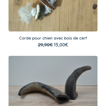
Corde pour chien avec bois de cerf
LIRE LA SUITE
29,90
€
15,00
€
Le
Le
prix
prix
initial
actuel
était :
est :
29,90€.
15,00€.