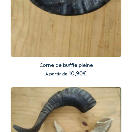
Ce
produit
Corne de buffle pleine
a
CHOIX DES OPTIONS
10,90
€
A partir de
plusieurs
variations.
Les
options
peuvent
être
choisies
sur
la
page
du
produit