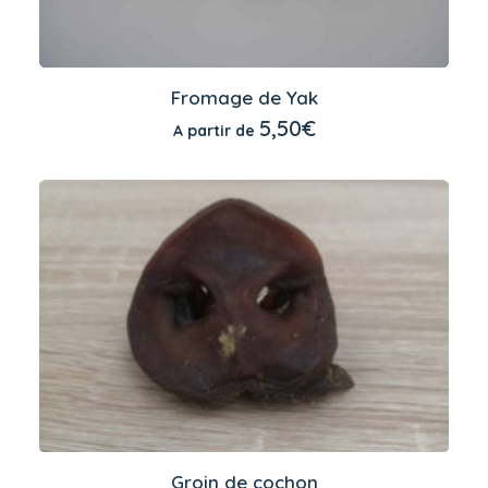
Ce
produit
Fromage de Yak
a
CHOIX DES OPTIONS
5,50
€
A partir de
plusieurs
variations.
Les
options
peuvent
être
choisies
sur
la
page
du
produit
Ce
produit
Groin de cochon