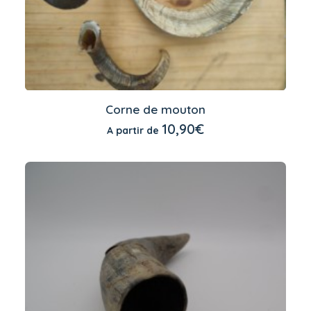
Ce
produit
Corne de mouton
a
CHOIX DES OPTIONS
10,90
€
A partir de
plusieurs
variations.
Les
options
peuvent
être
choisies
sur
la
page
du
produit