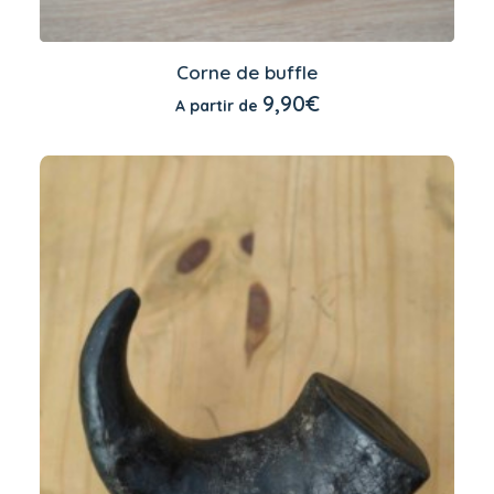
Ce
produit
Corne de buffle
a
CHOIX DES OPTIONS
9,90
€
A partir de
plusieurs
variations.
Les
options
peuvent
être
choisies
sur
la
page
du
produit