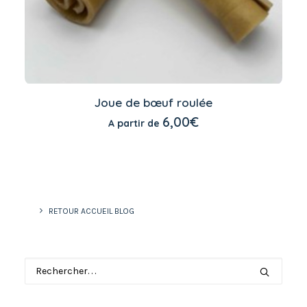
Ce
produit
Joue de bœuf roulée
a
CHOIX DES OPTIONS
6,00
€
A partir de
plusieurs
variations.
Les
options
peuvent
être
choisies
sur
RETOUR ACCUEIL BLOG
la
page
du
produit