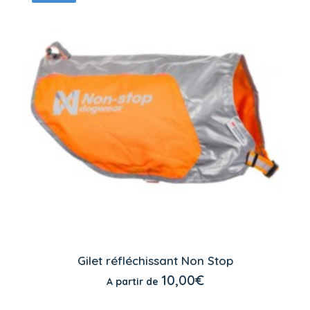
être
choisies
sur
la
page
du
produit
Ce
produit
Gilet réfléchissant Non Stop
a
CHOIX DES OPTIONS
10,00
€
A partir de
plusieurs
variations.
Les