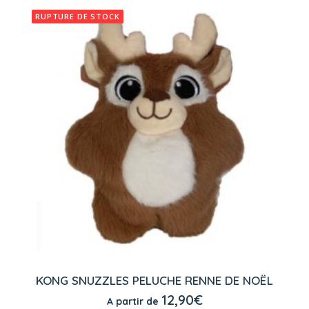
options
RUPTURE DE STOCK
peuvent
être
choisies
sur
la
page
du
produit
Ce
produit
KONG SNUZZLES PELUCHE RENNE DE NOËL
a
CHOIX DES OPTIONS
12,90
€
A partir de
plusieurs