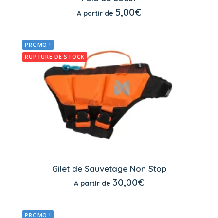
a
CHOIX DES OPTIONS
5,00
€
A partir de
plusieurs
variations.
Les
options
PROMO !
peuvent
être
RUPTURE DE STOCK
choisies
sur
la
page
du
produit
Ce
produit
Gilet de Sauvetage Non Stop
a
CHOIX DES OPTIONS
30,00
€
A partir de
plusieurs
variations.
Les
options
PROMO !
peuvent