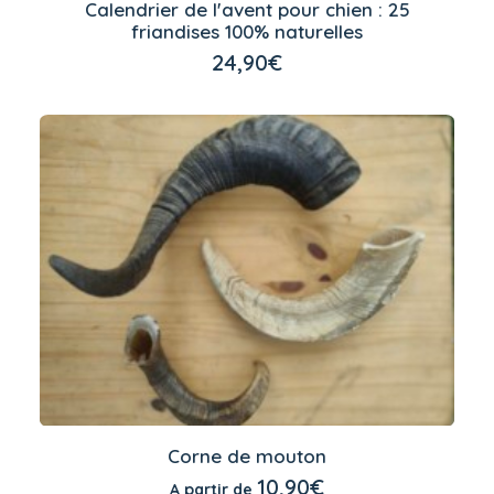
Calendrier de l'avent pour chien : 25
LIRE LA SUITE
friandises 100% naturelles
24,90
€
Ce
produit
Corne de mouton
a
CHOIX DES OPTIONS
10,90
€
A partir de
plusieurs