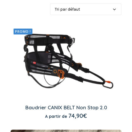
PROMO !
Ce
produit
Baudrier CANIX BELT Non Stop 2.0
a
CHOIX DES OPTIONS
74,90
€
A partir de
plusieurs
variations.
Les
options