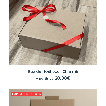
peuvent
être
choisies
sur
la
page
du
produit
Ce
produit
Box de Noël pour Chien 🎄
a
CHOIX DES OPTIONS
20,00
€
A partir de
plusieurs
variations.
Les
options
RUPTURE DE STOCK
peuvent
être
choisies