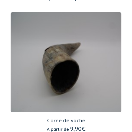
variations.
Les
options
peuvent
être
choisies
sur
la
page
du
produit
Ce
produit
Corne de vache
a
CHOIX DES OPTIONS
9,90
€
A partir de
plusieurs