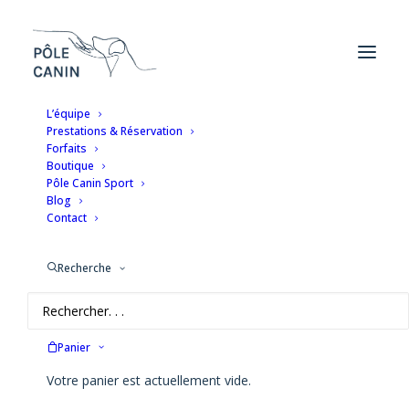
L’équipe
Prestations & Réservation
Forfaits
Boutique
Les produits du moment
Pôle Canin Sport
Blog
Contact
Recherche
Panier
Affichage de 1–10 sur 13 résultats
Votre panier est actuellement vide.