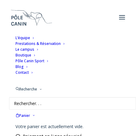
L’équipe
Prestations & Réservation
ACCUEIL
LA BOUTIQUE POLE CANIN
MASTICATION
Le campus
MUSEAU DE PORC
Boutique
Pôle Canin Sport
Museau de porc
Blog
Contact
4,00
€
Recherche
Pas très appétent à nos yeux mais votre loulou vous diras
le contraire ! 😉
Panier
Rupture de stock
Votre panier est actuellement vide.