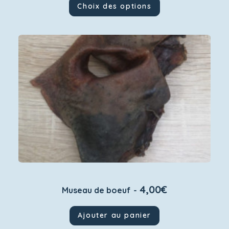
Ce
Choix des options
produit
a
plusieurs
variations.
Les
options
peuvent
être
choisies
sur
la
page
du
produit
4,00
€
Museau de boeuf
Ajouter au panier