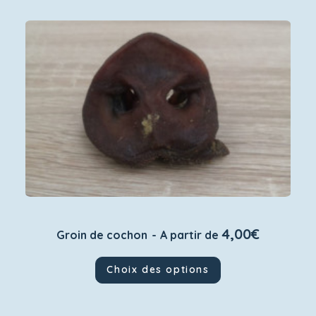
4,00
€
Groin de cochon
A partir de
Ce
Choix des options
produit
a
plusieurs
variations.