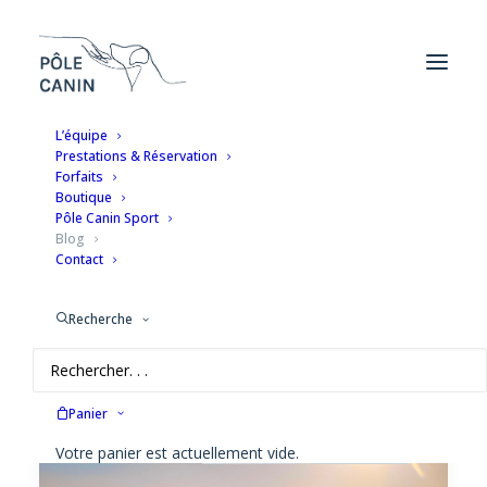
L’équipe
Prestations & Réservation
Forfaits
BLOG
Boutique
Pôle Canin Sport
Blog
Contact
Recherche
ACCUEIL
BLOG
Panier
Votre panier est actuellement vide.
SPORT CANIN
LES BALADES