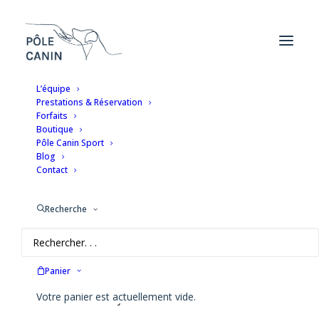
L’équipe
Prestations & Réservation
ACCUEIL
PORTFOLIO
GAELLE & RIO
Forfaits
Boutique
Gaelle & Rio
Pôle Canin Sport
Blog
Contact
La date de naissance de Rio ?
Recherche
14/01/2021
Quelle est la race de Rioi ?
Panier
Votre panier est actuellement vide.
C’est un American Bully