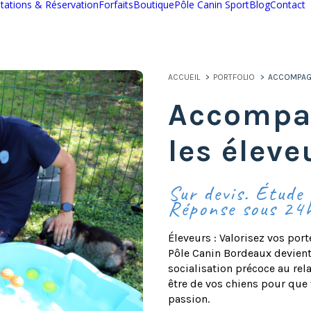
tations & Réservation
Forfaits
Boutique
Pôle Canin Sport
Blog
Contact
ACCUEIL
PORTFOLIO
ACCOMPAG
Accompa
les éleve
Sur devis. Étude
Réponse sous 24
Éleveurs : Valorisez vos por
Pôle Canin Bordeaux devient 
socialisation précoce au re
être de vos chiens pour que 
passion.