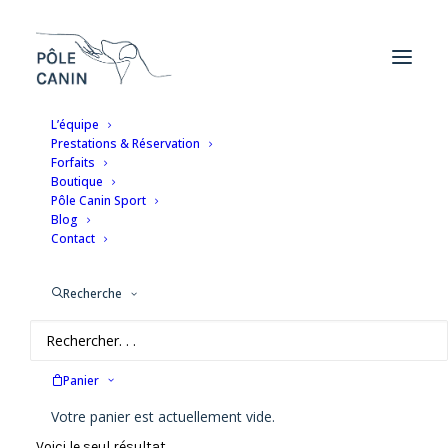
L’équipe
Prestations & Réservation
Forfaits
Boutique
Friandises pour chien &
Pôle Canin Sport
Blog
chiot
Contact
Recherche
Panier
Votre panier est actuellement vide.
Voici le seul résultat