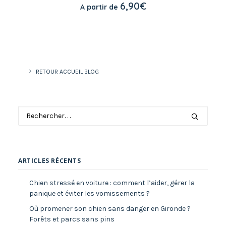
CHOIX DES OPTIONS
6,90
€
A partir de
plusieurs
variations.
Les
options
peuvent
être
choisies
sur
RETOUR ACCUEIL BLOG
la
page
du
produit
ARTICLES RÉCENTS
Chien stressé en voiture : comment l’aider, gérer la
panique et éviter les vomissements ?
Où promener son chien sans danger en Gironde ?
Forêts et parcs sans pins