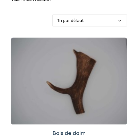
Ce
produit
Bois de daim
a