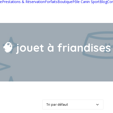
pe
Prestations & Réservation
Forfaits
Boutique
Pôle Canin Sport
Blog
Con
🧠 jouet à friandises