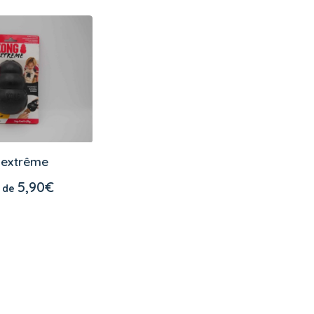
 extrême
ES OPTIONS
5,90
€
r de