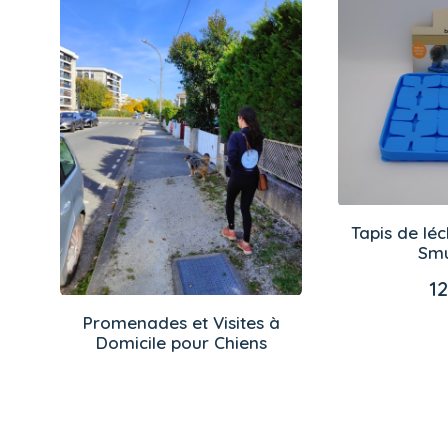
être
produit
choisies
sur
la
page
du
produit
Tapis de lé
AJOUTER
Sm
12
Promenades et Visites à
LIRE LA SUITE
Domicile pour Chiens