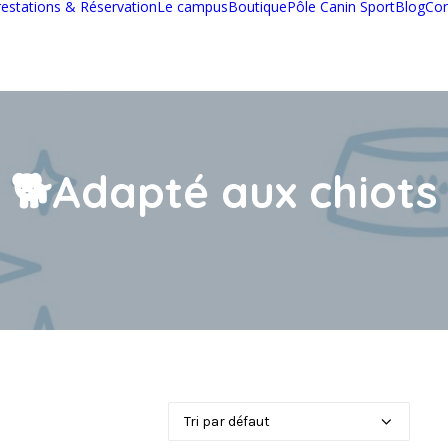
restations & Réservation
Le campus
Boutique
Pôle Canin Sport
Blog
Con
🐕Adapté aux chiots