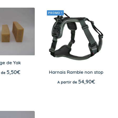
PROMO !
ge de Yak
ES OPTIONS
Ce
5,50
€
produit
Harnais Ramble non stop
r de
a
CHOIX DES OPTIONS
plusieurs
54,90
€
A partir de
variations.
Les
options
peuvent
être
choisies
sur
la