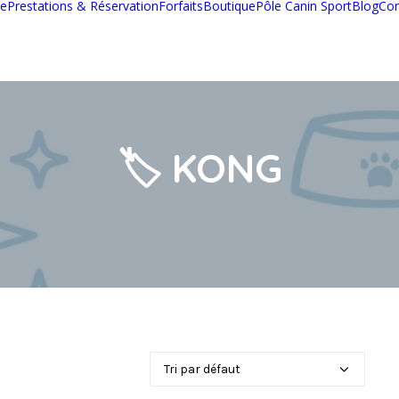
pe
Prestations & Réservation
Forfaits
Boutique
Pôle Canin Sport
Blog
Con
🏷️ KONG