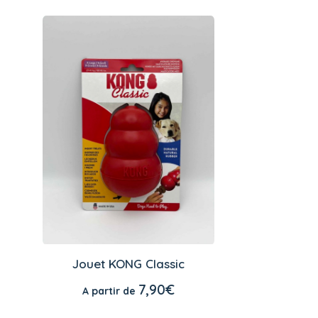
Ce
produit
Jouet KONG Classic
a
CHOIX DES OPTIONS
plusieurs
7,90
€
A partir de
variations.
Les