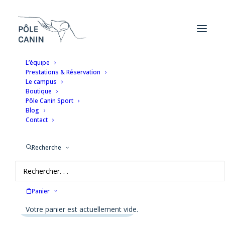
L’équipe
Prestations & Réservation
ACCUEIL
PORTFOLIO
TIPHAINE & TAÏGA
Le campus
Boutique
Tiphaine & Taïga
Pôle Canin Sport
Blog
Contact
Future animatrice du club
Recherche
La date de naissance de Taïga ?
21/11/2017
Panier
Quelle est la race de Taïga ?
Votre panier est actuellement vide.