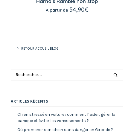
produit
Harnais Ramble non stop
a
CHOIX DES OPTIONS
54,90
€
A partir de
plusieurs
variations.
Les
options
peuvent
être
choisies
sur
RETOUR ACCUEIL BLOG
la
page
du
produit
ARTICLES RÉCENTS
Chien stressé en voiture : comment l’aider, gérer la
panique et éviter les vomissements ?
Où promener son chien sans danger en Gironde ?