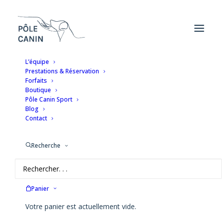
L’équipe
Prestations & Réservation
Forfaits
Boutique
🥰 Confort
Pôle Canin Sport
Blog
Contact
Recherche
Panier
Voici le seul résultat
Votre panier est actuellement vide.